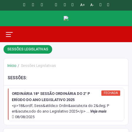
A+
A-
SESSÕES LEGISLATIVAS
Início
Sessões Legislativas
SESSÕES:
FECHADA
ORDINÁRIA 18ª SESSÃO ORDINÁRIA DO 2° P
ERÍODO DO ANO LEGISLATIVO 2025
<p>18&ordf; Sess&atilde;o Ordin&aacute;ria do 2&deg; P
er&iacute;odo do ano Legislativo 2025</p>
...
Veja mais
08/08/2025