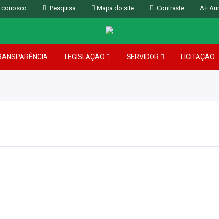
 conosco
Pesquisa
Mapa do site
C
ontraste
A+
A
u
RANSPARÊNCIA
LEGISLAÇÃO
SERVIDOR
LICITAÇÃO