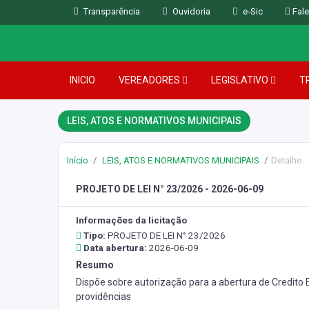
Transparência
Ouvidoria
e-Sic
Fale
INICIO
VEREADORES
LEGISLATIVO
T
LEIS, ATOS E NORMATIVOS MUNICIPAIS
Início
LEIS, ATOS E NORMATIVOS MUNICIPAIS
Detalhe
PROJETO DE LEI N° 23/2026 - 2026-06-09
Informações da licitação
Tipo:
PROJETO DE LEI N° 23/2026
Data abertura:
2026-06-09
Resumo
Dispõe sobre autorização para a abertura de Credito E
providências