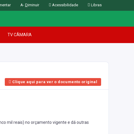
mentar
A-
D
iminuir
Acessibilidade
Libras
TV CÂMARA
Clique aqui para ver o documento original
nco mil reais) no orçamento vigente e dá outras