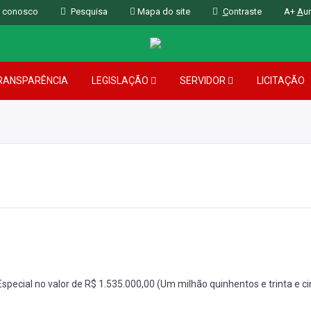
 conosco
Pesquisa
Mapa do site
C
ontraste
A+
A
u
RANSPARÊNCIA
LEGISLAÇÃO
SERVIDOR
LICITAÇÃO
special no valor de R$ 1.535.000,00 (Um milhão quinhentos e trinta e ci